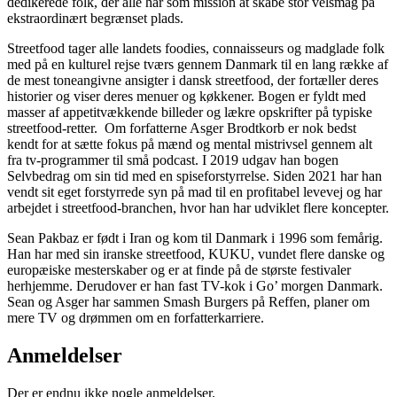
dedikerede folk, der alle har som mission at skabe stor velsmag på
ekstraordinært begrænset plads.
Streetfood tager alle landets foodies, connaisseurs og madglade folk
med på en kulturel rejse tværs gennem Danmark til en lang række af
de mest toneangivne ansigter i dansk streetfood, der fortæller deres
historier og viser deres menuer og køkkener. Bogen er fyldt med
masser af appetitvækkende billeder og lækre opskrifter på typiske
streetfood-retter. Om forfatterne Asger Brodtkorb er nok bedst
kendt for at sætte fokus på mænd og mental mistrivsel gennem alt
fra tv-programmer til små podcast. I 2019 udgav han bogen
Selvbedrag om sin tid med en spiseforstyrrelse. Siden 2021 har han
vendt sit eget forstyrrede syn på mad til en profitabel levevej og har
arbejdet i streetfood-branchen, hvor han har udviklet flere koncepter.
Sean Pakbaz er født i Iran og kom til Danmark i 1996 som femårig.
Han har med sin iranske streetfood, KUKU, vundet flere danske og
europæiske mesterskaber og er at finde på de største festivaler
herhjemme. Derudover er han fast TV-kok i Go’ morgen Danmark.
Sean og Asger har sammen Smash Burgers på Reffen, planer om
mere TV og drømmen om en forfatterkarriere.
Anmeldelser
Der er endnu ikke nogle anmeldelser.