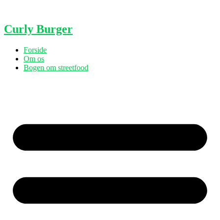
Videre
til
indhold
Curly Burger
Forside
Om os
Bogen om streetfood