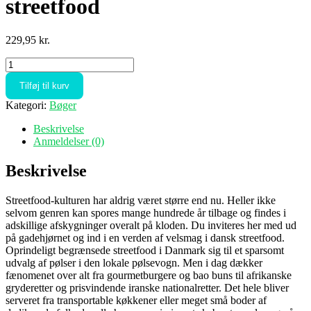
streetfood
229,95
kr.
Streetfood
-
Tilføj til kurv
Bogen
om
Kategori:
Bøger
dansk
streetfood
Beskrivelse
antal
Anmeldelser (0)
Beskrivelse
Streetfood-kulturen har aldrig været større end nu. Heller ikke
selvom genren kan spores mange hundrede år tilbage og findes i
adskillige afskygninger overalt på kloden. Du inviteres her med ud
på gadehjørnet og ind i en verden af velsmag i dansk streetfood.
Oprindeligt begrænsede streetfood i Danmark sig til et sparsomt
udvalg af pølser i den lokale pølsevogn. Men i dag dækker
fænomenet over alt fra gourmetburgere og bao buns til afrikanske
gryderetter og prisvindende iranske nationalretter. Det hele bliver
serveret fra transportable køkkener eller meget små boder af